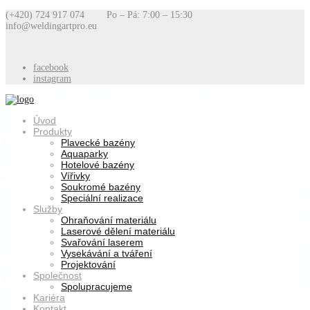
(+420) 724 917 074
Po – Pá: 7:00 – 15:30
info@weldingartpro.eu
facebook
instagram
Úvod
Produkty
Plavecké bazény
Aquaparky
Hotelové bazény
Vířivky
Soukromé bazény
Speciální realizace
Služby
Ohraňování materiálu
Laserové dělení materiálu
Svařování laserem
Vysekávání a tváření
Projektování
Společnost
Spolupracujeme
Kariéra
Kontakt