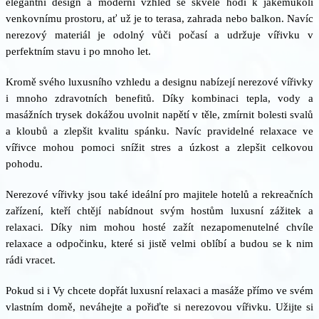
elegantní design a moderní vzhled se skvěle hodí k jakémukoli
venkovnímu prostoru, ať už je to terasa, zahrada nebo balkon. Navíc
nerezový materiál je odolný vůči počasí a udržuje vířivku v
perfektním stavu i po mnoho let.
Kromě svého luxusního vzhledu a designu nabízejí nerezové vířivky
i mnoho zdravotních benefitů. Díky kombinaci tepla, vody a
masážních trysek dokážou uvolnit napětí v těle, zmírnit bolesti svalů
a kloubů a zlepšit kvalitu spánku. Navíc pravidelné relaxace ve
vířivce mohou pomoci snížit stres a úzkost a zlepšit celkovou
pohodu.
Nerezové vířivky jsou také ideální pro majitele hotelů a rekreačních
zařízení, kteří chtějí nabídnout svým hostům luxusní zážitek a
relaxaci. Díky nim mohou hosté zažít nezapomenutelné chvíle
relaxace a odpočinku, které si jistě velmi oblíbí a budou se k nim
rádi vracet.
Pokud si i Vy chcete dopřát luxusní relaxaci a masáže přímo ve svém
vlastním domě, neváhejte a pořiďte si nerezovou vířivku. Užijte si